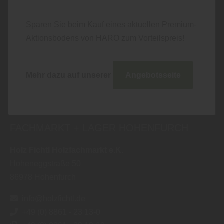
Sparen Sie beim Kauf eines aktuellen Premium-
Cookies externer Medien akzeptieren
Aktionsbodens von HARO zum Vorteilspreis!
Mehr dazu auf unserer
Angebotsseite
Nächster Schausonntag Hohenfurch:
6. SEPTEMBER 2026
FACHMARKT + LAGER HOHENFURCH
Holz Fichtl Holzfachmarkt e.K.
Hoheneggstraße 50
86978
Hohenfurch
info@holzfichtl.de
+49 (0) 8861 - 23 13-0