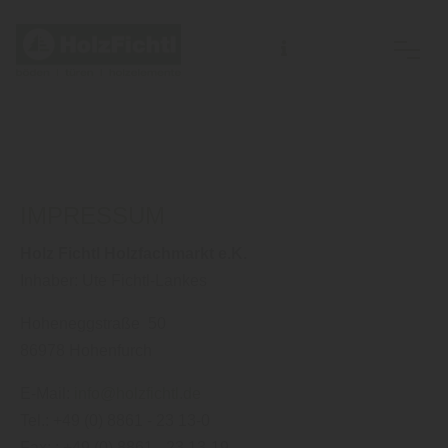
IMPRESSUM
Holz Fichtl Holzfachmarkt e.K.
Inhaber: Ute Fichtl-Lankes
Hoheneggstraße 50
86978 Hohenfurch
E-Mail:
info@holzfichtl.de
Tel.: +49 (0) 8861 - 23 13-0
Fax: : +49 (0) 8861 - 23 13-19